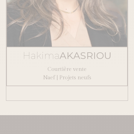
H
a
k
i
m
a
A
K
A
S
R
I
O
U
Courtière vente
Naef | Projets neufs