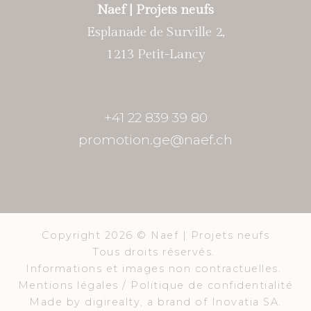
Naef | Projets neufs
Esplanade de Surville 2,
1213 Petit-Lancy
+41 22 839 39 80
promotion.ge@naef.ch
Copyright 2026 © Naef | Projets neufs
Tous droits réservés.
Informations et images non contractuelles.
Mentions légales
/
Politique de confidentialité
Made by
digirealty
, a brand of
Inovatia SA
.