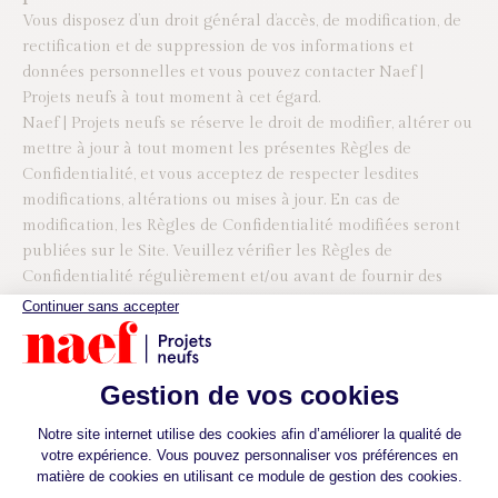
Vous disposez d’un droit général d’accès, de modification, de
rectification et de suppression de vos informations et
données personnelles et vous pouvez contacter Naef |
Projets neufs à tout moment à cet égard.
Naef | Projets neufs se réserve le droit de modifier, altérer ou
mettre à jour à tout moment les présentes Règles de
Confidentialité, et vous acceptez de respecter lesdites
modifications, altérations ou mises à jour. En cas de
modification, les Règles de Confidentialité modifiées seront
publiées sur le Site. Veuillez vérifier les Règles de
Confidentialité régulièrement et/ou avant de fournir des
informations personnellement identifiables.
Pour toute question ou interrogation concernant les
présentes Règles de Confidentialité, nos pratiques de
protection de la vie privée ou vos échanges avec nous,
veuillez nous contacter par écrit, par téléphone ou encore
par fax :