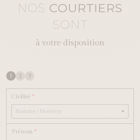
NOS
COURTIERS
SONT
à
v
o
t
r
e
d
i
s
p
o
s
i
t
i
o
n
1
2
3
Civilité
*
Madame / Monsieur
Prénom
*