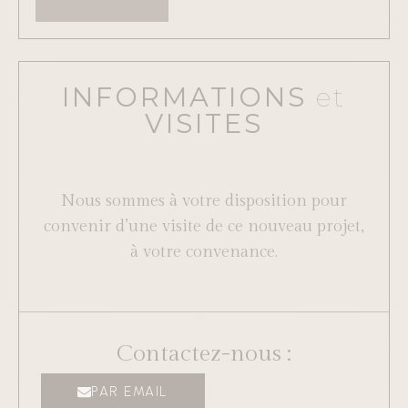
A
l
INFORMATIONS
et
t
VI­SITES
e
r
n
Nous sommes à votre disposition pour
a
convenir d’une visite de ce nouveau projet,
t
à votre convenance.
i
v
e
Contactez-nous :
:
PAR EMAIL